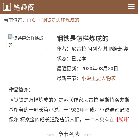
笔趣阁
当前位置：
首页
钢铁是怎样炼成的
钢铁是怎样炼成的
作者：尼古拉·阿列克谢耶维奇·奥
斯特洛夫斯基
状态：已完本
最近更新：2020年03月20日
最新章节：
小说主要人物表
作品简介：
《钢铁是怎样炼成的》是苏联作家尼古拉·奥斯特洛夫斯
基所著的一部长篇小说，于1933年写成。小说通过记叙
[展开]
保尔·柯察金的成长道路告诉人们，一个人只有在革命的
艰难困苦中战胜敌人也战胜自己，只有在把自己的追求
章节列表