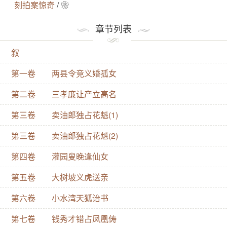
已开始于这个阶段。作为市民文学特点的话本文学，自
刻拍案惊奇
/ ❀
然会把这一时期的经济生活和由此而产生的思想意识反
章节列表
映到作品中来。像《施润译滩阙遇友》、《徐老仆义愤
成家》等篇，都透露出一些消息。
叙
第一卷 两县令竞义婚孤女
第二卷 三孝廉让产立高名
第三卷 卖油郎独占花魁(1)
第三卷 卖油郎独占花魁(2)
第四卷 灌园叟晚逢仙女
第五卷 大树坡义虎送亲
第六卷 小水湾天狐诒书
第七卷 钱秀才错占凤凰俦