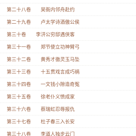
第二十八卷 吴衙内邻舟赴约
第二十九卷 卢太学诗酒傲公侯
第三十卷 李汧公穷邸遇侠客
第三十一卷 郑节使立功神臂弓
第三十二卷 黄秀才徼灵玉马坠
第三十三卷 十五贯戏言成巧祸
第三十四卷 一文钱小隙造奇冤
第三十五卷 徐老仆义愤成家
第三十六卷 蔡瑞虹忍辱报仇
第三十七卷 杜子春三入长安
第三十八卷 李道人独步云门