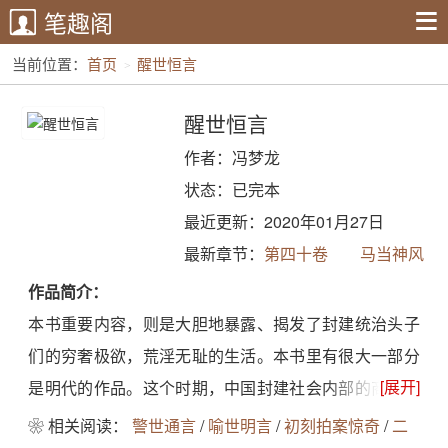
笔趣阁
当前位置：
首页
醒世恒言
醒世恒言
作者：冯梦龙
状态：已完本
最近更新：2020年01月27日
最新章节：
第四十卷 马当神风
送滕王阁
作品简介：
本书重要内容，则是大胆地暴露、揭发了封建统治头子
们的穷奢极欲，荒淫无耻的生活。本书里有很大一部分
[展开]
是明代的作品。这个时期，中国封建社会内部的商品经
济，已大量发展起来。一般地讲，中国的资本主义萌芽
❀ 相关阅读：
警世通言
/
喻世明言
/
初刻拍案惊奇
/
二