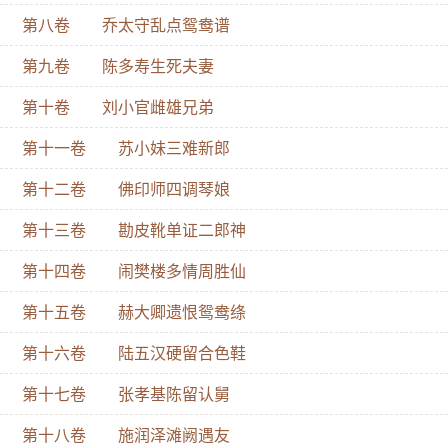
第八卷 乔太守乱点鸳鸯谱
第九卷 陈多寿生死夫妻
第十卷 刘小官雌雄兄弟
第十一卷 苏小妹三难新郎
第十二卷 佛印师四调琴娘
第十三卷 勘皮靴单证二郎神
第十四卷 闹樊楼多情周胜仙
第十五卷 赫大卿遗恨鸳鸯绦
第十六卷 陆五汉硬留合色鞋
第十七卷 张孝基陈留认舅
第十八卷 施润泽滩阙遇友